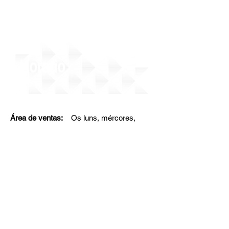
Horario
Área de ventas:
Os luns, mércores,
xoves, venres e sábados
de 9:00 a 22:00 horas
(horario de verán)
de 9:00 a 21:00 horas
(horario de inverno)
Os martes, domingos e
festivos de 9:00 a 14:30 h.
Bar :
Os luns, mércores,
xoves, venres, sábados e domingos de